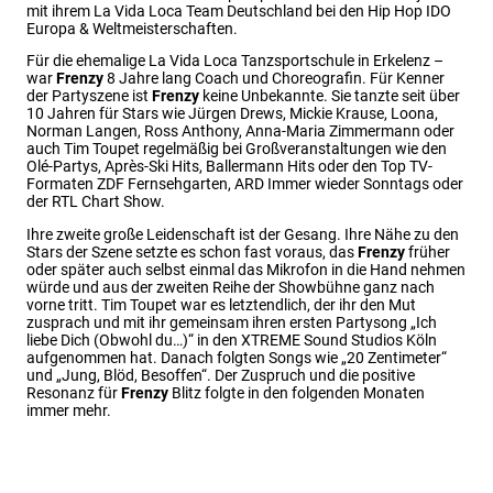
mit ihrem La Vida Loca Team Deutschland bei den Hip Hop IDO
Europa & Weltmeisterschaften.
Für die ehemalige La Vida Loca Tanzsportschule in Erkelenz –
war
Frenzy
8 Jahre lang Coach und Choreografin. Für Kenner
der Partyszene ist
Frenzy
keine Unbekannte. Sie tanzte seit über
10 Jahren für Stars wie Jürgen Drews, Mickie Krause, Loona,
Norman Langen, Ross Anthony, Anna-Maria Zimmermann oder
auch Tim Toupet regelmäßig bei Großveranstaltungen wie den
Olé-Partys, Après-Ski Hits, Ballermann Hits oder den Top TV-
Formaten ZDF Fernsehgarten, ARD Immer wieder Sonntags oder
der RTL Chart Show.
Ihre zweite große Leidenschaft ist der Gesang. Ihre Nähe zu den
Stars der Szene setzte es schon fast voraus, das
Frenzy
früher
oder später auch selbst einmal das Mikrofon in die Hand nehmen
würde und aus der zweiten Reihe der Showbühne ganz nach
vorne tritt. Tim Toupet war es letztendlich, der ihr den Mut
zusprach und mit ihr gemeinsam ihren ersten Partysong „Ich
liebe Dich (Obwohl du…)“ in den XTREME Sound Studios Köln
aufgenommen hat. Danach folgten Songs wie „20 Zentimeter“
und „Jung, Blöd, Besoffen“. Der Zuspruch und die positive
Resonanz für
Frenzy
Blitz folgte in den folgenden Monaten
immer mehr.